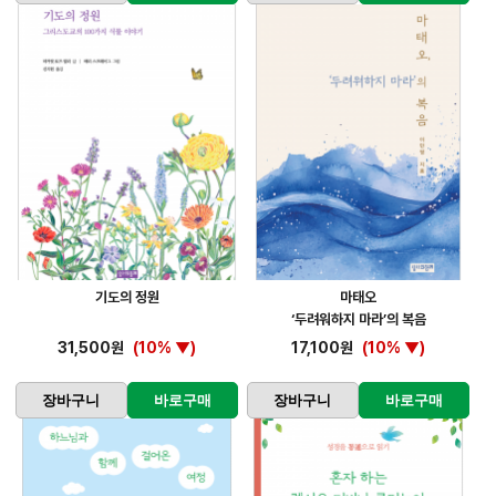
기도의 정원
마태오
‘두려워하지 마라’의 복음
31,500원
(10% ▼)
17,100원
(10% ▼)
장바구니
바로구매
장바구니
바로구매