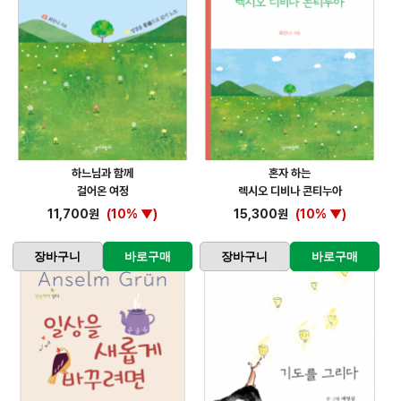
하느님과 함께
혼자 하는
걸어온 여정
렉시오 디비나 콘티누아
11,700원
(10% ▼)
15,300원
(10% ▼)
장바구니
바로구매
장바구니
바로구매