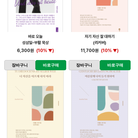
바로 오늘
자기 자신 잘 대하기
성삼일–부활 묵상
(리커버)
6,300원
(10% ▼)
11,700원
(10% ▼)
장바구니
바로구매
장바구니
바로구매