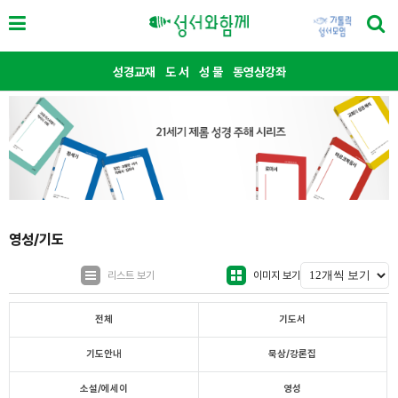
성경교재
도 서
성 물
동영상강좌
영성/기도
리스트 보기
이미지 보기
전체
기도서
기도안내
묵상/강론집
소설/에세이
영성