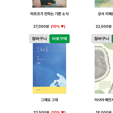
마르코가 전하는 기쁜 소식
성서 지혜
27,000원
(10% ▼)
22,500원
장바구니
바로구매
장바구니
그래요 그대
이사야 예언
22,500원
(10% ▼)
18,000원