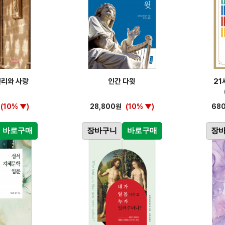
진리와 사랑
인간 다윗
21
(10% ▼)
28,800원
(10% ▼)
68
바로구매
장바구니
바로구매
장