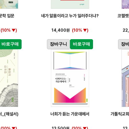
문학 입문
네가 알몸이라고 누가 일러주더냐?
코헬렛
(10% ▼)
14,400원
(10% ▼)
22
바로구매
장바구니
바로구매
장
서_(해설서)
너희가 듣는 가운데에서
가톨릭교회
(10% ▼)
13,500원
(10% ▼)
13