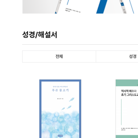
성경/해설서
전체
성경