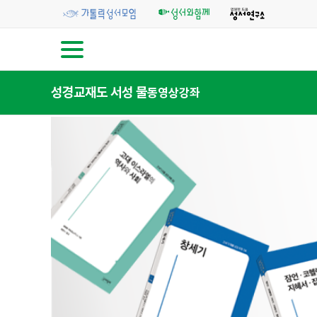
성경교재
도 서
성 물
동영상강좌