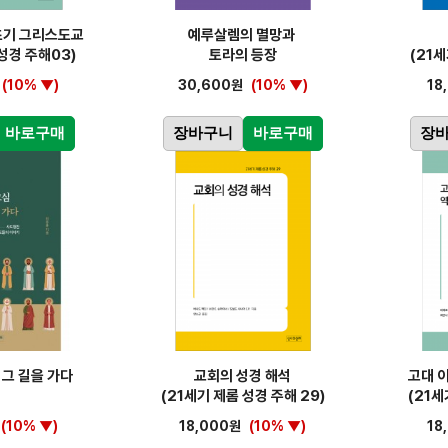
초기 그리스도교
예루살렘의 멸망과
성경 주해03)
토라의 등장
(21세
(10% ▼)
30,600원
(10% ▼)
18
바로구매
장바구니
바로구매
장
 그 길을 가다
교회의 성경 해석
고대 
(21세기 제롬 성경 주해 29)
(21세
(10% ▼)
18,000원
(10% ▼)
18