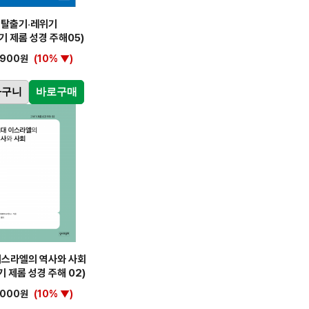
탈출기‧레위기
기 제롬 성경 주해05)
,900원
(10% ▼)
바구니
바로구매
이스라엘의 역사와 사회
기 제롬 성경 주해 02)
,000원
(10% ▼)