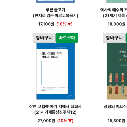
푸른 물고기
역사적 예수와 
(편지로 읽는 마르코복음서)
(21세기 제롬 
17,100원
(10% ▼)
18,900원
장바구니
바로구매
장바구니
잠언·코헬렛·아가·지혜서·집회서
성령의 이끄심
(21세기제롬성경주해12)
27,000원
(10% ▼)
15,300원