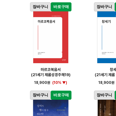
장바구니
바로구매
장바구니
마르코복음서
창
(21세기 제롬성경주해19)
(21세기 제롬 
18,900원
(10% ▼)
18,900원
장바구니
바로구매
장바구니