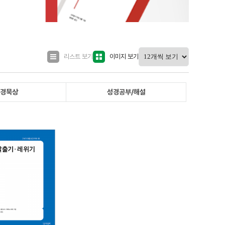
리스트 보기
이미지 보기
성경묵상
성경공부/해설