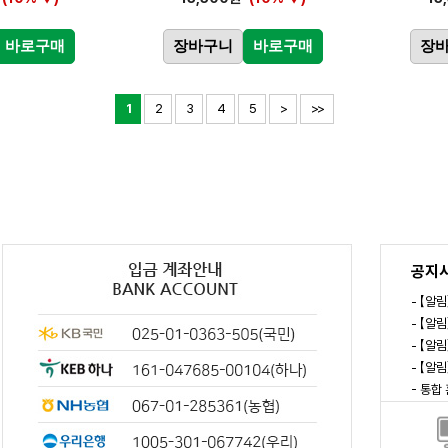
바로구매
장바구니
바로구매
장
1
2
3
4
5
>
>>
공지
- 【알
- 【알
- 【알
- 【알
- 통합