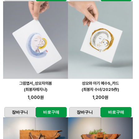
그림엽서_성모자의봄
성모와 아기 예수5_카드
(최봉자레지나)
(최봉자 수녀/2025作)
1,000원
1,200원
장바구니
바로구매
장바구니
바로구매