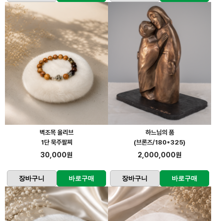
벽조목 올리브
하느님의 품
1단 묵주팔찌
(브론즈/180*325)
30,000원
2,000,000원
장바구니
바로구매
장바구니
바로구매