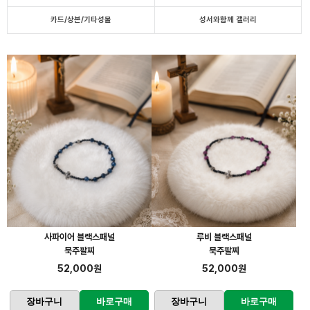
카드/상본/기타성물
성서와함께 갤러리
사파이어 블랙스패널
루비 블랙스패널
묵주팔찌
묵주팔찌
52,000원
52,000원
장바구니
바로구매
장바구니
바로구매