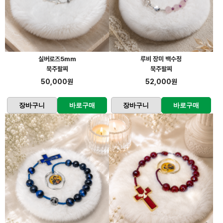
실버로즈5mm
루비 장미 백수정
묵주팔찌
묵주팔찌
50,000원
52,000원
장바구니
바로구매
장바구니
바로구매