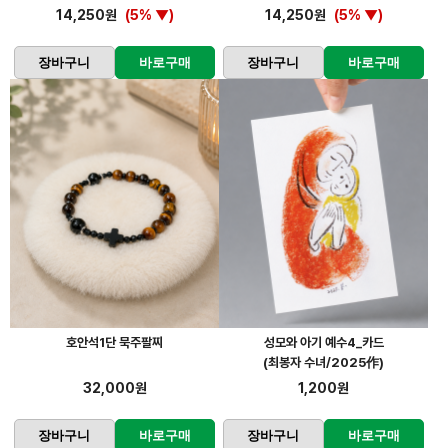
14,250원
(5% ▼)
14,250원
(5% ▼)
장바구니
바로구매
장바구니
바로구매
호안석1단 묵주팔찌
성모와 아기 예수4_카드
(최봉자 수녀/2025作)
32,000원
1,200원
장바구니
바로구매
장바구니
바로구매