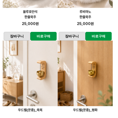
블루호안석
루비마노
한줄묵주
한줄묵주
25,000원
25,000원
장바구니
바로구매
장바구니
바로구매
우드벨(문종)_축복
우드벨(문종)_평화