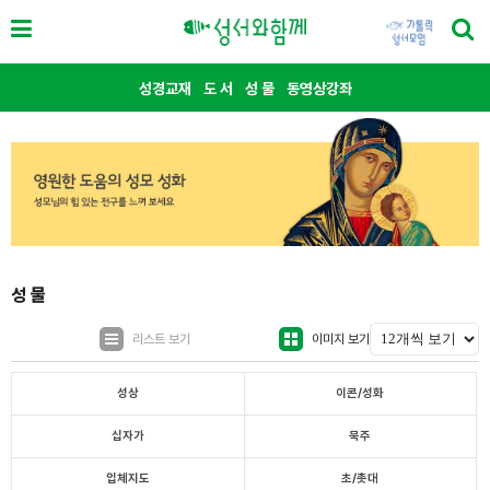
성경교재
도 서
성 물
동영상강좌
성 물
리스트 보기
이미지 보기
성상
이콘/성화
십자가
묵주
입체지도
초/촛대