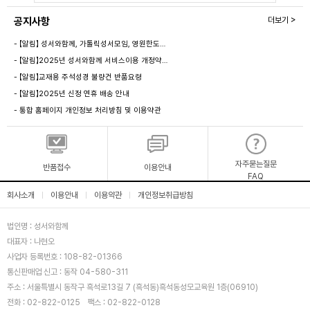
공지사항
더보기 >
- 【알림】 성서와함께, 가톨릭성서모임, 영원한도…
- 【알림】2025년 성서와함께 서비스이용 개정약…
- 【알림】교재용 주석성경 불량건 반품요령
- 【알림】2025년 신정 연휴 배송 안내
- 통합 홈페이지 개인정보 처리방침 및 이용약관
자주묻는질문
반품접수
이용안내
FAQ
회사소개
이용안내
이용약관
개인정보취급방침
|
|
|
법인명 : 성서와함께
대표자 : 나현오
사업자 등록번호 : 108-82-01366
통신판매업 신고 : 동작 04-580-311
주소 : 서울특별시 동작구 흑석로13길 7 (흑석동)흑석동성모교육원 1층(06910)
전화 : 02-822-0125
팩스 : 02-822-0128