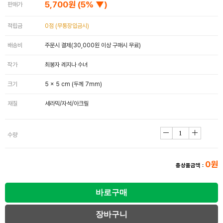
5,700원
(5% ▼)
판매가
적립금
0점 (무통장입금시)
배송비
주문시 결제(30,000원 이상 구매시 무료)
작가
최봉자 레지나 수녀
크기
5 x 5 cm (두께 7mm)
재질
세라믹/자석/아크릴
수량
0원
총상품금액 :