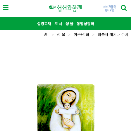
성경교재
도 서
성 물
동영상강좌
홈
>
성 물
>
이콘/성화
>
최봉자 레지나 수녀