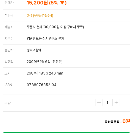
15,200원
(5% ▼)
판매가
적립금
0점 (무통장입금시)
배송비
주문시 결제(30,000원 이상 구매시 무료)
지은이
영원한도움 성서연구소 편저
출판사
성서와함께
발행일
2009년 1월 6일 (전정판)
크기
268쪽 | 185 x 240 mm
ISBN
9788976352194
수량
0원
총상품금액 :