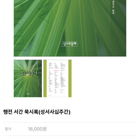
행전 서간 묵시록(성서사십주간)
16,000원
정가