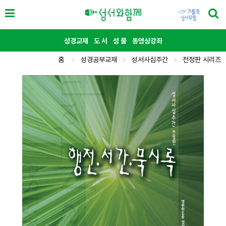
성경교재
도 서
성 물
동영상강좌
홈
>
성경공부교재
>
성서사십주간
>
전정판 시리즈