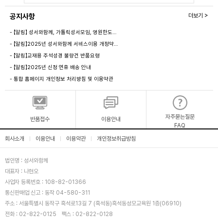
공지사항
더보기 >
- 【알림】 성서와함께, 가톨릭성서모임, 영원한도…
- 【알림】2025년 성서와함께 서비스이용 개정약…
- 【알림】교재용 주석성경 불량건 반품요령
- 【알림】2025년 신정 연휴 배송 안내
- 통합 홈페이지 개인정보 처리방침 및 이용약관
자주묻는질문
반품접수
이용안내
FAQ
회사소개
이용안내
이용약관
개인정보취급방침
|
|
|
법인명 : 성서와함께
대표자 : 나현오
사업자 등록번호 : 108-82-01366
통신판매업 신고 : 동작 04-580-311
주소 : 서울특별시 동작구 흑석로13길 7 (흑석동)흑석동성모교육원 1층(06910)
전화 : 02-822-0125
팩스 : 02-822-0128