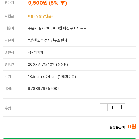
9,500원
(5% ▼)
판매가
적립금
0점 (무통장입금시)
배송비
주문시 결제(30,000원 이상 구매시 무료)
지은이
영원한도움 성서연구소 편저
출판사
성서와함께
발행일
2007년 7월 10일 (전정판)
크기
18.5 cm x 24 cm (199페이지)
ISBN
9788976352002
수량
0원
총상품금액 :