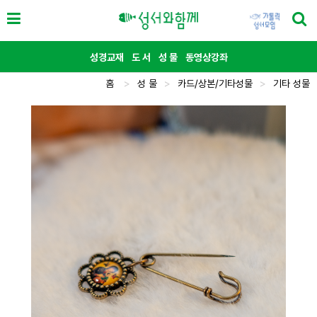
성경교재
도 서
성 물
동영상강좌
홈
>
성 물
>
카드/상본/기타성물
>
기타 성물