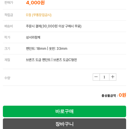
4,000원
판매가
적립금
0점 (무통장입금시)
배송비
주문시 결제(30,000원 이상 구매시 무료)
작가
성서와함께
크기
펜던트: 18mm | 옷핀: 33mm
재질
브론즈 도금 펜던트 | 브론즈 도금C형핀
수량
0원
총상품금액 :