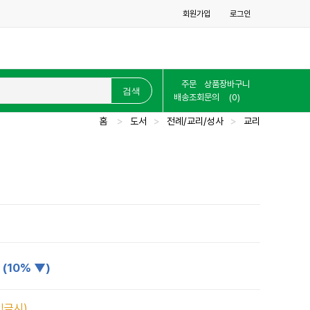
회원가입
로그인
주문
상품
장바구니
배송조회
문의
(0)
홈
>
도서
>
전례/교리/성사
>
교리
원
(10% ▼)
입금시)