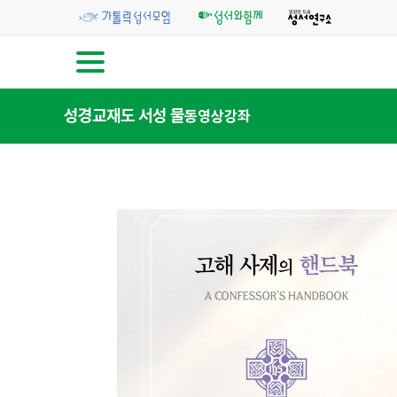
성경교재
도 서
성 물
동영상강좌