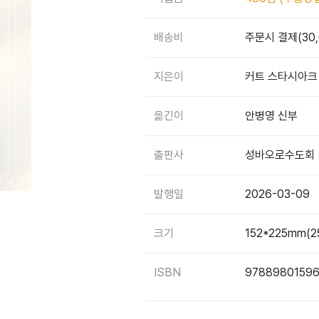
배송비
주문시 결제(30
지은이
커트 스타시아크
옮긴이
안병영 신부
출판사
성바오로수도회
발행일
2026-03-09
크기
152*225mm(2
ISBN
9788980159