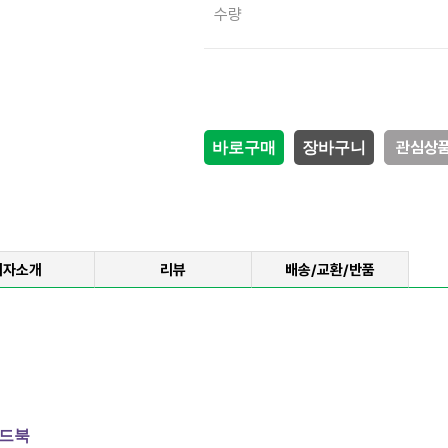
감소
증가
수량
관심상
저자소개
리뷰
배송/교환/반품
핸드북