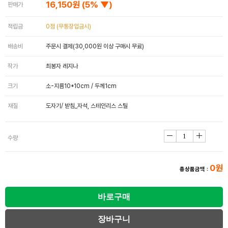
16,150원
(5% ▼)
판매가
적립금
0점 (무통장입금시)
배송비
주문시 결제(30,000원 이상 구매시 무료)
작가
최봉자 레지나
크기
소-지름10*10cm / 두께1cm
재질
도자기/ 받침_자석, 스테인리스 스틸
수량
0원
총상품금액 :