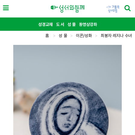
성경교재
도 서
성 물
동영상강좌
홈
>
성 물
>
이콘/성화
>
최봉자 레지나 수녀