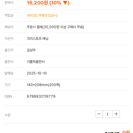
16,200원
(10% ▼)
판매가
적립금
480점 (무통장입금시)
배송비
주문시 결제(30,000원 이상 구매시 무료)
지은이
크리스토프 에닝
옮긴이
김상우
출판사
가톨릭출판사
발행일
2025-10-10
크기
140*208mm(200쪽)
ISBN
9788932119779
수량
0원