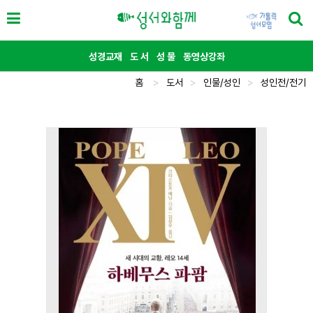
성경교재
도 서
성 물
동영상강좌
홈
>
도서
>
인물/성인
>
성인전/전기