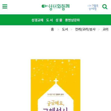
성경교재
도 서
성 물
동영상강좌
홈
>
도서
>
전례/교리/성사
>
교리