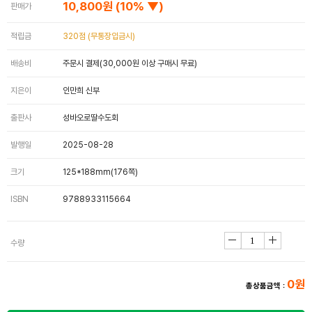
10,800원
(10% ▼)
판매가
적립금
320점 (무통장입금시)
배송비
주문시 결제(30,000원 이상 구매시 무료)
지은이
인만희 신부
출판사
성바오로딸수도회
발행일
2025-08-28
크기
125*188mm(176쪽)
ISBN
9788933115664
수량
0원
총상품금액 :