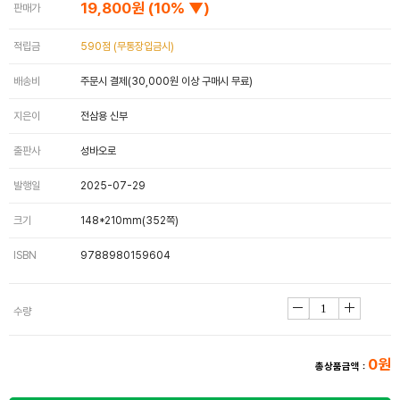
19,800원
(10% ▼)
판매가
적립금
590점 (무통장입금시)
배송비
주문시 결제(30,000원 이상 구매시 무료)
지은이
전삼용 신부
출판사
성바오로
발행일
2025-07-29
크기
148*210mm(352쪽)
ISBN
9788980159604
수량
0원
총상품금액 :