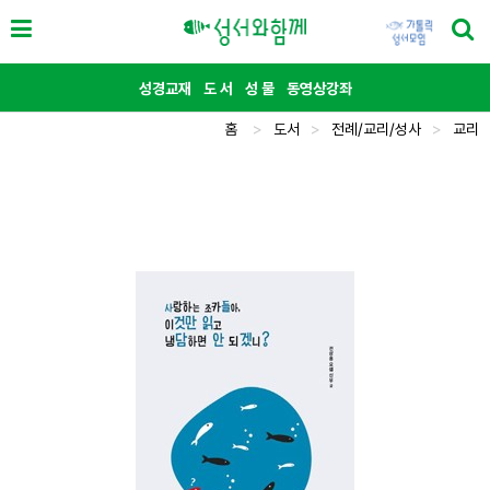
성경교재
도 서
성 물
동영상강좌
홈
>
도서
>
전례/교리/성사
>
교리