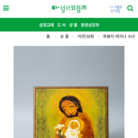
성경교재
도 서
성 물
동영상강좌
홈
>
성 물
>
이콘/성화
>
최봉자 레지나 수녀