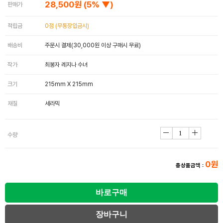
28,500원
(5% ▼)
판매가
적립금
0점 (무통장입금시)
배송비
주문시 결제(30,000원 이상 구매시 무료)
작가
최봉자 레지나 수녀
크기
215mm X 215mm
재질
세라믹
수량
0원
총상품금액 :