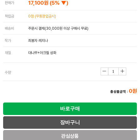
17,100원
(5% ▼)
판매가
적립금
0점 (무통장입금시)
배송비
주문시 결제(30,000원 이상 구매시 무료)
작가
최봉자 레지나
재질
대나무+아크릴 성화
수량
0원
총상품금액 :
관심상품