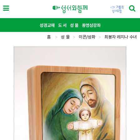
성경교재
도 서
성 물
동영상강좌
홈
>
성 물
>
이콘/성화
>
최봉자 레지나 수녀