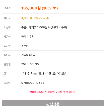
135,000원
(10% ▼)
판매가
적립금
4,050점 (무통장입금시)
배송비
주문시 결제(30,000원 이상 구매시 무료)
지은이
마리 에우젠
옮긴이
윤주현
출판사
가톨릭출판사
발행일
2025-06-30
크기
148*217mm(1권 844면, 2권 1012면)
ISBN
9788932119533
상품의 재고가 부족하여 구매할 수 없습니다.
관심상품