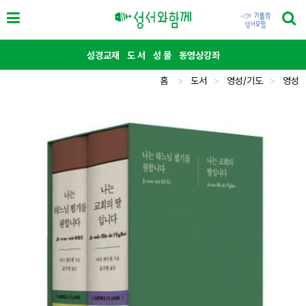
성경교재
도 서
성 물
동영상강좌
홈
>
도서
>
영성/기도
>
영성