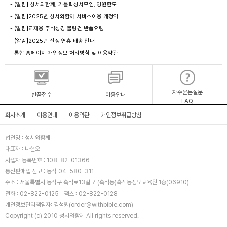
- 【알림】 성서와함께, 가톨릭성서모임, 영원한도…
- 【알림】2025년 성서와함께 서비스이용 개정약…
- 【알림】교재용 주석성경 불량건 반품요령
- 【알림】2025년 신정 연휴 배송 안내
- 통합 홈페이지 개인정보 처리방침 및 이용약관
자주묻는질문
반품접수
이용안내
FAQ
회사소개
이용안내
이용약관
개인정보취급방침
|
|
|
법인명 : 성서와함께
대표자 : 나현오
사업자 등록번호 : 108-82-01366
통신판매업 신고 : 동작 04-580-311
주소 : 서울특별시 동작구 흑석로13길 7 (흑석동)흑석동성모교육원 1층(06910)
전화 : 02-822-0125
팩스 : 02-822-0128
개인정보관리책임자: 김석원(order@withbible.com)
Copyright (c) 2010 성서와함께 All rights reserved.