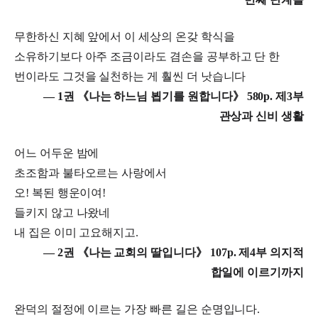
무한하신 지혜 앞에서 이 세상의 온갖 학식을
소유하기보다 아주 조금이라도 겸손을 공부하고 단 한
번이라도 그것을 실천하는 게 훨씬 더 낫습니다
― 1권 《나는 하느님 뵙기를 원합니다》 580p. 제3부
관상과 신비 생활
어느 어두운 밤에
초조함과 불타오르는 사랑에서
오! 복된 행운이여!
들키지 않고 나왔네
내 집은 이미 고요해지고.
― 2권 《나는 교회의 딸입니다》 107p. 제4부 의지적
합일에 이르기까지
완덕의 절정에 이르는 가장 빠른 길은 순명입니다.