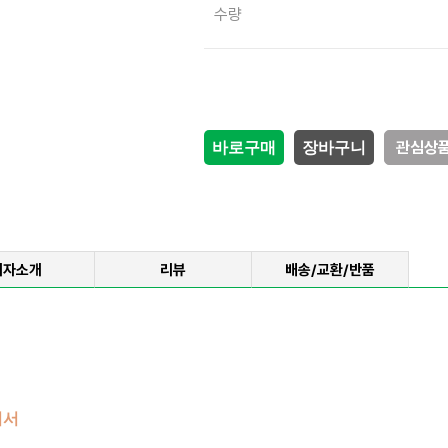
감소
증가
수량
관심상
저자소개
리뷰
배송/교환/반품
리서