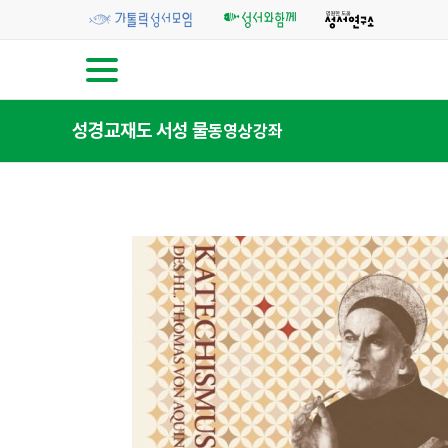
성경교재
도 서
성 물
동영상강좌