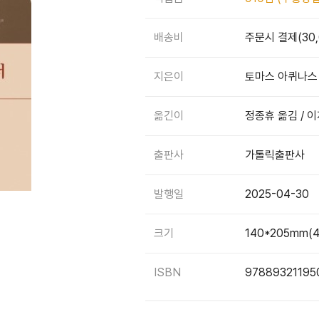
배송비
주문시 결제(30
지은이
토마스 아퀴나스
옮긴이
정종휴 옮김 / 
출판사
가톨릭출판사
발행일
2025-04-30
크기
140*205mm(
ISBN
97889321195