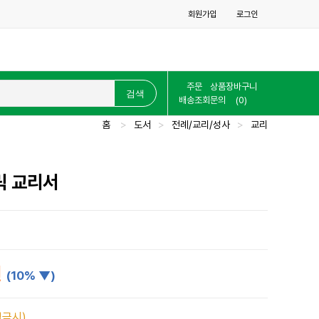
회원가입
로그인
주문
상품
장바구니
배송조회
문의
(0)
홈
>
도서
>
전례/교리/성사
>
교리
릭 교리서
원
(10% ▼)
입금시)