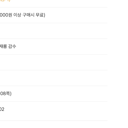
,000원 이상 구매시 무료)
이재룡 감수
408쪽)
02