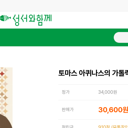
토마스 아퀴나스의 가톨
정가
34,000원
30,600
판매가
적립금
910점 (무통장