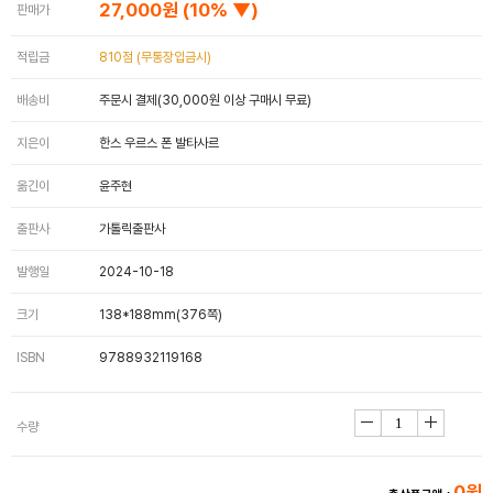
27,000원
(10% ▼)
판매가
적립금
810점 (무통장입금시)
배송비
주문시 결제(30,000원 이상 구매시 무료)
지은이
한스 우르스 폰 발타사르
옮긴이
윤주현
출판사
가톨릭출판사
발행일
2024-10-18
크기
138*188mm(376쪽)
ISBN
9788932119168
수량
0원