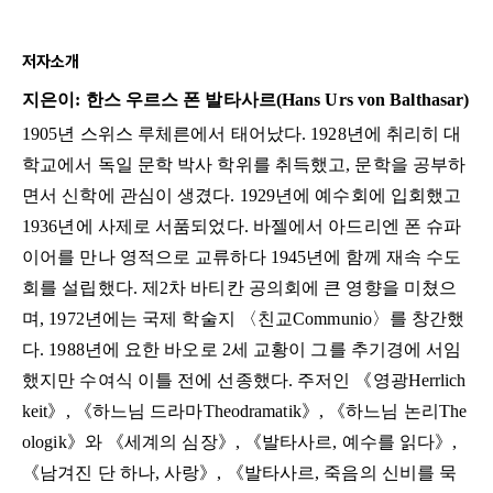
저자소개
지은이: 한스 우르스 폰 발타사르(Hans Urs von Balthasar)
1905년 스위스 루체른에서 태어났다. 1928년에 취리히 대
학교에서 독일 문학 박사 학위를 취득했고, 문학을 공부하
면서 신학에 관심이 생겼다. 1929년에 예수회에 입회했고
1936년에 사제로 서품되었다. 바젤에서 아드리엔 폰 슈파
이어를 만나 영적으로 교류하다 1945년에 함께 재속 수도
회를 설립했다. 제2차 바티칸 공의회에 큰 영향을 미쳤으
며, 1972년에는 국제 학술지 〈친교Communio〉를 창간했
다. 1988년에 요한 바오로 2세 교황이 그를 추기경에 서임
했지만 수여식 이틀 전에 선종했다. 주저인 《영광Herrlich
keit》, 《하느님 드라마Theodramatik》, 《하느님 논리The
ologik》와 《세계의 심장》, 《발타사르, 예수를 읽다》,
《남겨진 단 하나, 사랑》, 《발타사르, 죽음의 신비를 묵