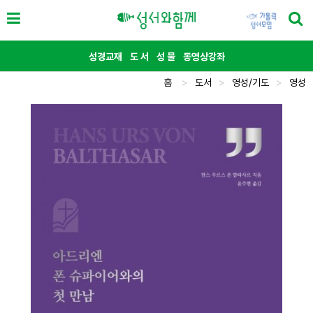
성경교재
도 서
성 물
동영상강좌
홈
>
도서
>
영성/기도
>
영성