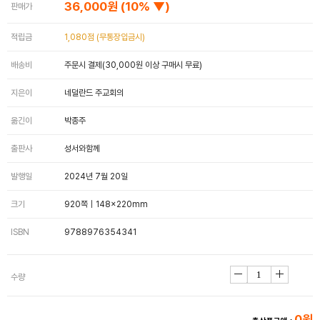
36,000원
(10% ▼)
판매가
적립금
1,080점 (무통장입금시)
배송비
주문시 결제(30,000원 이상 구매시 무료)
지은이
네덜란드 주교회의
옮긴이
박종주
출판사
성서와함께
발행일
2024년 7월 20일
크기
920쪽｜148×220mm
ISBN
9788976354341
수량
0원