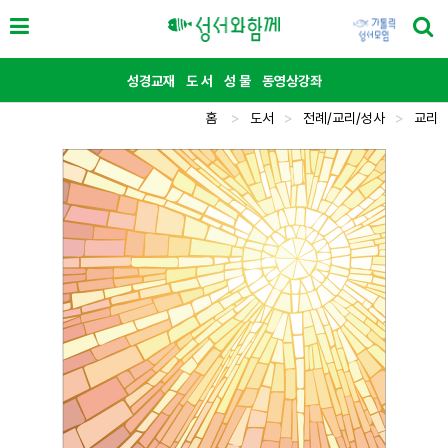
성경교재
도 서
성 물
동영상강좌
홈
>
도서
>
전례/교리/성사
>
교리