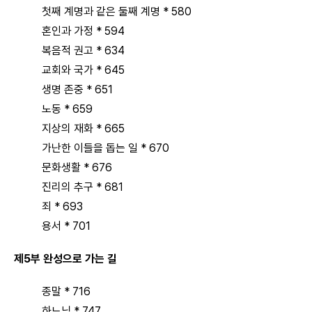
첫째 계명과 같은 둘째 계명 * 580
혼인과 가정 * 594
복음적 권고 * 634
교회와 국가 * 645
생명 존중 * 651
노동 * 659
지상의 재화 * 665
가난한 이들을 돕는 일 * 670
문화생활 * 676
진리의 추구 * 681
죄 * 693
용서 * 701
제5부 완성으로 가는 길
종말 * 716
하느님 * 747