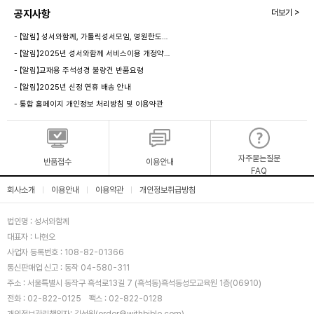
공지사항
더보기 >
- 【알림】 성서와함께, 가톨릭성서모임, 영원한도…
- 【알림】2025년 성서와함께 서비스이용 개정약…
- 【알림】교재용 주석성경 불량건 반품요령
- 【알림】2025년 신정 연휴 배송 안내
- 통합 홈페이지 개인정보 처리방침 및 이용약관
자주묻는질문
반품접수
이용안내
FAQ
회사소개
이용안내
이용약관
개인정보취급방침
|
|
|
법인명 : 성서와함께
대표자 : 나현오
사업자 등록번호 : 108-82-01366
통신판매업 신고 : 동작 04-580-311
주소 : 서울특별시 동작구 흑석로13길 7 (흑석동)흑석동성모교육원 1층(06910)
전화 : 02-822-0125
팩스 : 02-822-0128