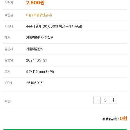
2,500원
판매가
적립금
0점 (무통장입금시)
배송비
주문시 결제(30,000원 이상 구매시 무료)
작가
가톨릭출판사 편집부
출판사
가톨릭출판사
발행일
2024-05-31
크기
57*115mm(34쪽)
ISBN
25106015
수량
0원
총상품금액 :