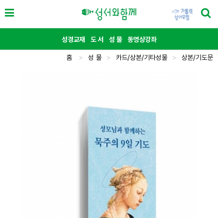
성경교재
도 서
성 물
동영상강좌
홈
>
성 물
>
카드/상본/기타성물
>
상본/기도문