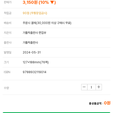
3,150원
(10% ▼)
판매가
적립금
90점 (무통장입금시)
배송비
주문시 결제(30,000원 이상 구매시 무료)
지은이
가톨릭출판사 편집부
출판사
가톨릭출판사
발행일
2024-05-31
크기
127*188mm(76쪽)
ISBN
9788932119014
수량
0원
총상품금액 :