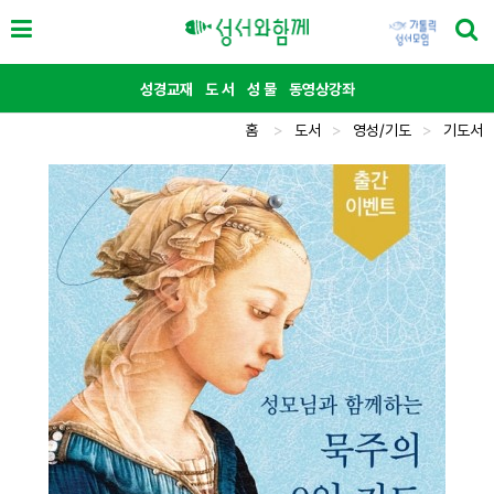
성경교재
도 서
성 물
동영상강좌
홈
>
도서
>
영성/기도
>
기도서