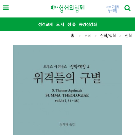
성경교재
도 서
성 물
동영상강좌
홈
>
도서
>
신학/철학
>
신학