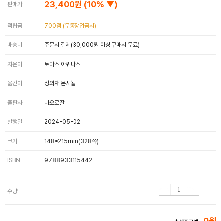
23,400원
(10% ▼)
판매가
적립금
700점 (무통장입금시)
배송비
주문시 결제(30,000원 이상 구매시 무료)
지은이
토마스 아퀴나스
옮긴이
정의채 몬시뇰
출판사
바오로딸
발행일
2024-05-02
크기
148*215mm(328쪽)
ISBN
9788933115442
수량
0원