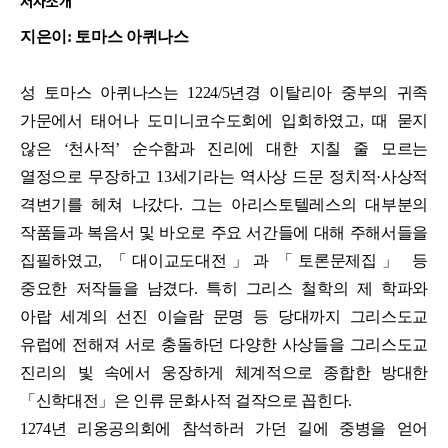
저자소개
지은이:
토마스 아퀴나스
성 토마스 아퀴나스는 1224/5년경 이탈리아 중부의 귀족
가문에서 태어나 도미니코수도회에 입회하였고, 때 묻지
않은 ‘천사적’ 순수함과 진리에 대한 지칠 줄 모르는
열정으로 무장하고 13세기라는 역사상 드문 정치적·사상적
격변기를 헤쳐 나갔다. 그는 아리스토텔레스의 대부분의
작품들과 복음서 및 바오로 주요 서간들에 대해 주해서들을
집필하였고, 「대이교도대전」과 「토론문제집」 등
중요한 저작들을 남겼다. 특히 그리스 철학의 제 학파와
아랍 세계의 선진 이슬람 문명 등 당대까지 그리스도교
유럽에 전해져 서로 충돌하던 다양한 사상들을 그리스도교
진리의 빛 속에서 웅장하게 체계적으로 종합한 방대한
「신학대전」은 인류 문화사적 걸작으로 꼽힌다.
1274년 리옹공의회에 참석하러 가던 길에 중병을 얻어