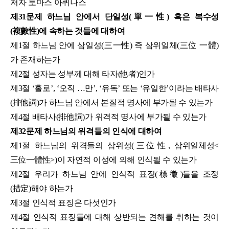
저자 토마스 아퀴나스
제31문제 하느님 안에서 단일성(單一性) 혹은 복수성
(複數性)에 속하는 것들에 대하여
제1절 하느님 안에 삼일성(三一性) 즉 삼위일체(三位 一體)
가 존재하는가
제2절 성자는 성부께 대해 타자(他者)인가
제3절 ‘홀로’, ‘오직 …만’, ‘유독’ 또는 ‘유일한’이라는 배타사
(排他詞)가 하느님 안에서 본질적 명사에 부가될 수 있는가
제4절 배타사(排他詞)가 위격적 명사에 부가될 수 있는가
제32문제 하느님의 위격들의 인식에 대하여
제1절 하느님의 위격들의 삼위성(三位性, 삼위일체성<
三位一體性>)이 자연적 이성에 의해 인식될 수 있는가
제2절 우리가 하느님 안에 인식적 표징(標徵)들을 조정
(措定)해야 하는가
제3절 인식적 표징은 다섯인가
제4절 인식적 표징들에 대해 상반되는 견해를 취하는 것이