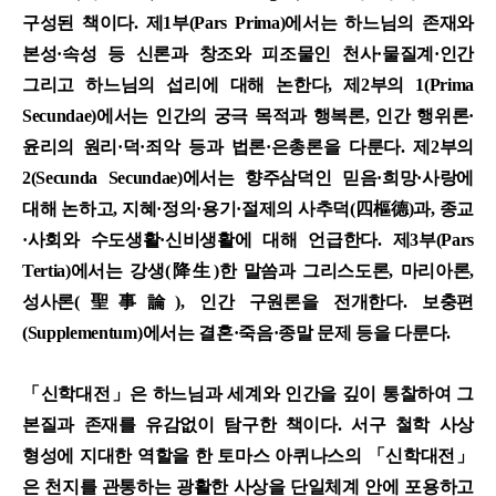
구성된 책이다. 제1부(Pars Prima)에서는 하느님의 존재와
본성·속성 등 신론과 창조와 피조물인 천사·물질계·인간
그리고 하느님의 섭리에 대해 논한다, 제2부의 1(Prima
Secundae)에서는 인간의 궁극 목적과 행복론, 인간 행위론·
윤리의 원리·덕·죄악 등과 법론·은총론을 다룬다. 제2부의
2(Secunda Secundae)에서는 향주삼덕인 믿음·희망·사랑에
대해 논하고, 지혜·정의·용기·절제의 사추덕(四樞德)과, 종교
·사회와 수도생활·신비생활에 대해 언급한다. 제3부(Pars
Tertia)에서는 강생(降生)한 말씀과 그리스도론, 마리아론,
성사론(聖事論), 인간 구원론을 전개한다. 보충편
(Supplementum)에서는 결혼·죽음·종말 문제 등을 다룬다.
「신학대전」은 하느님과 세계와 인간을 깊이 통찰하여 그
본질과 존재를 유감없이 탐구한 책이다. 서구 철학 사상
형성에 지대한 역할을 한 토마스 아퀴나스의 「신학대전」
은 천지를 관통하는 광활한 사상을 단일체계 안에 포용하고