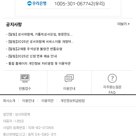
공지사항
더보기 >
- 【알림】 성서와함께, 가톨릭성서모임, 영원한도…
- 【알림】2025년 성서와함께 서비스이용 개정약…
- 【알림】교재용 주석성경 불량건 반품요령
- 【알림】2025년 신정 연휴 배송 안내
- 통합 홈페이지 개인정보 처리방침 및 이용약관
자주묻는질문
반품접수
이용안내
FAQ
회사소개
이용안내
이용약관
개인정보취급방침
|
|
|
법인명 : 성서와함께
대표자 : 나현오
사업자 등록번호 : 108-82-01366
통신판매업 신고 : 동작 04-580-311