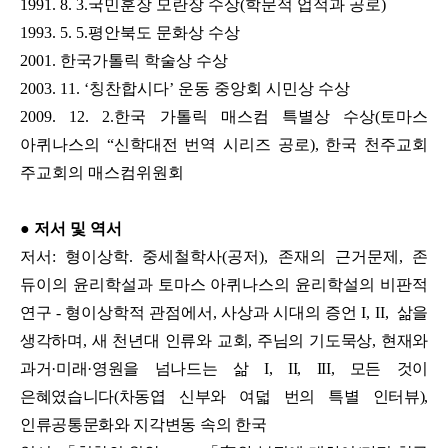
1991. 8. 3.국민훈장 모란장 수상(학문적 업적과 공로)
1993. 5. 5.평안북도 문화상 수상
2001. 한국가톨릭 학술상 수상
2003. 11. ‘칭찬합시다’ 운동 중앙회 시민상 수상
2009. 12. 2.한국 가톨릭 매스컴 특별상 수상(토마스
아퀴나스의 “신학대전 번역 시리즈 공로), 한국 천주교회
주교회의 매스컴위원회
● 저서 및 역서
저서: 형이상학. 중세철학사(공저), 존재의 근거문제, 존
듀이의 윤리학설과 토마스 아퀴나스의 윤리학설의 비판적
연구 - 형이상학적 관점에서, 사상과 시대의 증언 I, II,
삶을
생각하며, 새 천년대 인류와 교회, 주님의 기도묵상, 현재와
과거·미래·영원을 넘나드는 삶 I, II, III, 모든 것이
은혜였습니다(차동엽 신부와 여덟 번의 특별 인터뷰),
인류공통문화와 지각변동 속의 한국