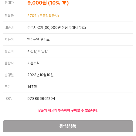
9,000원
(10% ▼)
판매가
적립금
270점 (무통장입금시)
배송비
주문시 결제(30,000원 이상 구매시 무료)
지은이
엠마누엘 멜라르
옮긴이
서경란, 이명란
출판사
기쁜소식
발행일
2023년10월10일
크기
147쪽
ISBN
978896661294
상품의 재고가 부족하여 구매할 수 없습니다.
관심상품