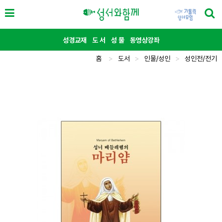
성경교재
도 서
성 물
동영상강좌
홈
>
도서
>
인물/성인
>
성인전/전기