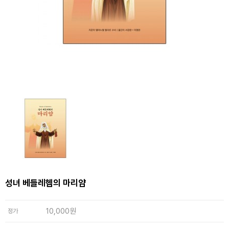
성녀 베들레헴의 마리얌
10,000원
정가