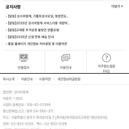
공지사항
더보기 >
- 【알림】 성서와함께, 가톨릭성서모임, 영원한도…
- 【알림】2025년 성서와함께 서비스이용 개정약…
- 【알림】교재용 주석성경 불량건 반품요령
- 【알림】2025년 신정 연휴 배송 안내
- 통합 홈페이지 개인정보 처리방침 및 이용약관
자주묻는질문
반품접수
이용안내
FAQ
회사소개
이용안내
이용약관
개인정보취급방침
|
|
|
법인명 : 성서와함께
대표자 : 나현오
사업자 등록번호 : 108-82-01366
통신판매업 신고 : 동작 04-580-311
주소 : 서울특별시 동작구 흑석로13길 7 (흑석동)흑석동성모교육원 1층(06910)
전화 : 02-822-0125
팩스 : 02-822-0128