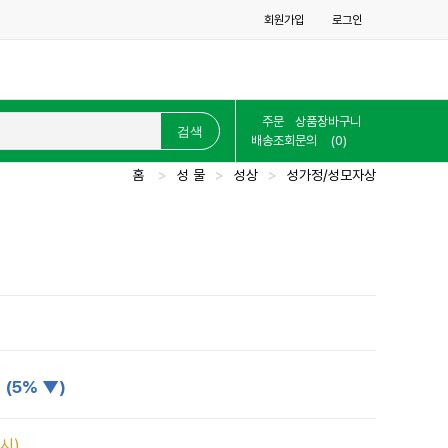
회원가입
로그인
주문
상품
장바구니
배송조회
문의
(0)
홈
>
성 물
>
성상
>
성가정/성모자상
원
(5% ▼)
시)