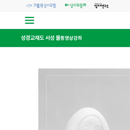
성경교재
도 서
성 물
동영상강좌