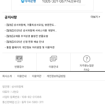
공지사항
더보기 >
- 【알림】 성서와함께, 가톨릭성서모임, 영원한도…
- 【알림】2025년 성서와함께 서비스이용 개정약…
- 【알림】교재용 주석성경 불량건 반품요령
- 【알림】2025년 신정 연휴 배송 안내
- 통합 홈페이지 개인정보 처리방침 및 이용약관
자주묻는질문
반품접수
이용안내
FAQ
회사소개
이용안내
이용약관
개인정보취급방침
|
|
|
법인명 : 성서와함께
대표자 : 나현오
사업자 등록번호 : 108-82-01366
통신판매업 신고 : 동작 04-580-311