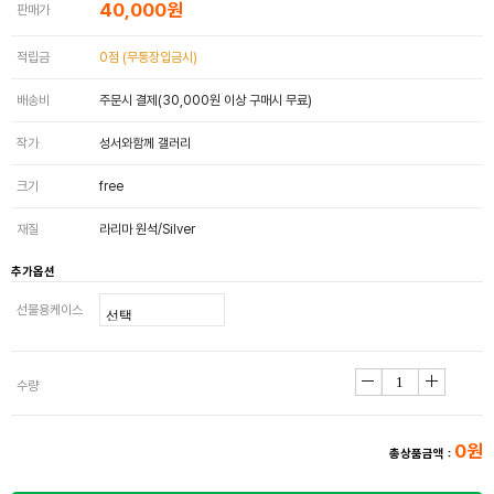
40,000원
판매가
적립금
0점 (무통장입금시)
배송비
주문시 결제(30,000원 이상 구매시 무료)
작가
성서와함께 갤러리
크기
free
재질
라리마 원석/Silver
추가옵션
선물용케이스
수량
0원
총상품금액 :