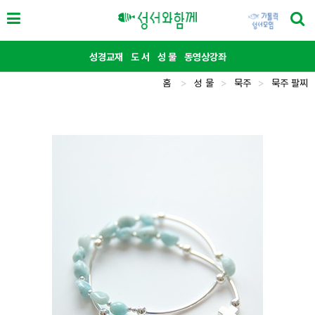
성경교재
도 서
성 물
동영상강좌
홈
>
성 물
>
묵주
>
묵주 팔찌