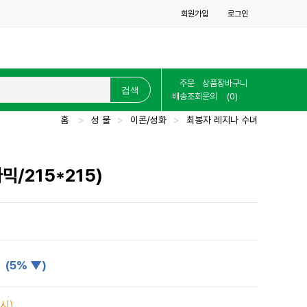
회원가입
로그인
주문
상품
장바구니
배송조회
문의
(0)
홈
>
성 물
>
이콘/성화
>
최봉자 레지나 수녀
믹/215*215)
원
(5% ▼)
시)