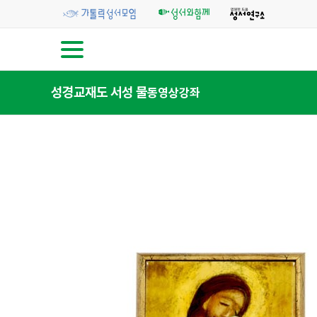
성경교재
도 서
성 물
동영상강좌