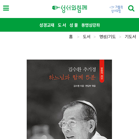
성경교재
도 서
성 물
동영상강좌
홈
>
도서
>
영성/기도
>
기도서