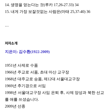
14.
생명을 얻는다는 것
(
루카
17,26-27.33)
34
15.
내게 가장 보잘것없는 사람은
(
마태
25,37-40)
36
…
저자소개
지은이: 김수환
(1922-2009)
1951
년 사제로 수품
1966
년 주교로 서품
,
초대 마산 교구장
1968
년 대주교로 승품
,
제
12
대 서울대교구장
1969
년 추기경으로 서임
1998
년 서울대교구장 사임 은퇴 후
,
사제 양성과 북한 선교
를 애를 쓰셨습니다
.
2009
년 선종