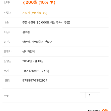
7,200원
(10% ▼)
판매가
적립금
210점 (무통장입금시)
배송비
주문시 결제(30,000원 이상 구매시 무료)
지은이
김수환
옮긴이
엮은이: 성서와함께 편집부
출판사
성서와함께
발행일
2014년 9월 19일
크기
115x175mm(176쪽)
ISBN
9788976352927
수량
0원