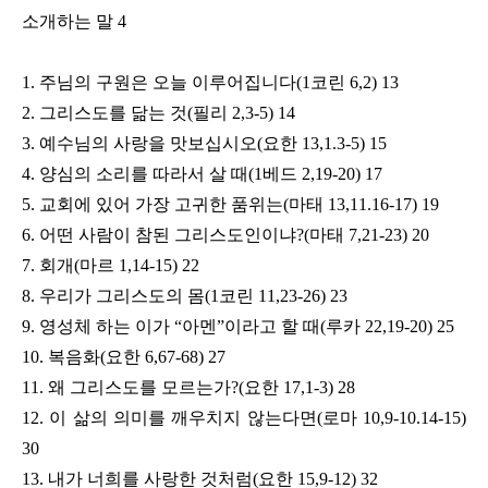
소개하는 말
4
1.
주님의 구원은 오늘 이루어집니다
(1
코린
6,2)
13
2.
그리스도를 닮는 것
(
필리
2,3-5)
14
3.
예수님의 사랑을 맛보십시오
(
요한
13,1.3-5)
15
4.
양심의 소리를 따라서 살 때
(1
베드
2,19-20)
17
5.
교회에 있어 가장 고귀한 품위는
(
마태
13,11.16-17)
19
6.
어떤 사람이 참된 그리스도인이냐
?(
마태
7,21-23)
20
7.
회개
(
마르
1,14-15)
22
8.
우리가 그리스도의 몸
(1
코린
11,23-26)
23
9.
영성체 하는 이가
“
아멘
”
이라고 할 때
(
루카
22,19-20)
25
10.
복음화
(
요한
6,67-68)
27
11.
왜 그리스도를 모르는가
?(
요한
17,1-3)
28
12.
이 삶의 의미를 깨우치지 않는다면
(
로마
10,9-10.14-15)
30
13.
내가 너희를 사랑한 것처럼
(
요한
15,9-12)
32