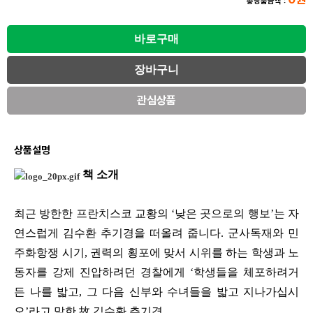
총상품금액 :
관심상품
상품설명
책 소개
최근 방한한 프란치스코 교황의
‘
낮은 곳으로의 행보
’
는 자
연스럽게 김수환 추기경을 떠올려 줍니다
.
군사독재와 민
주화항쟁 시기
,
권력의 횡포에 맞서 시위를 하는 학생과 노
동자를 강제 진압하려던 경찰에게
‘
학생들을 체포하려거
든 나를 밟고
,
그 다음 신부와 수녀들을 밟고 지나가십시
오
’
라고 말한
故
김수환 추기경
.