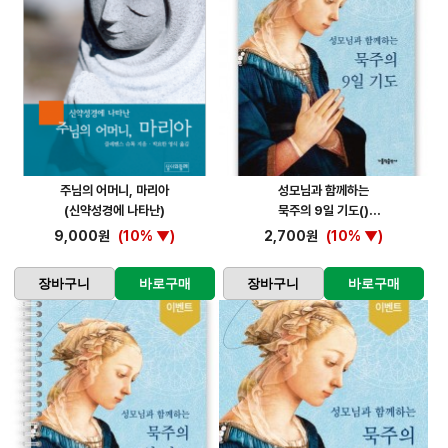
주님의 어머니, 마리아
성모님과 함께하는
(신약성경에 나타난)
묵주의 9일 기도()
9,000원
(10% ▼)
2,700원
(10% ▼)
장바구니
바로구매
장바구니
바로구매