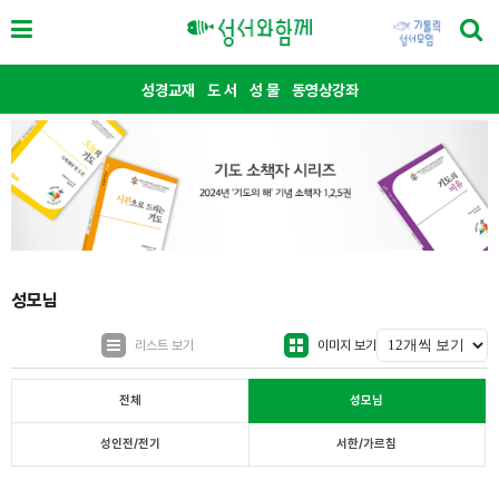
성경교재
도 서
성 물
동영상강좌
성모님
리스트 보기
이미지 보기
전체
성모님
성인전/전기
서한/가르침