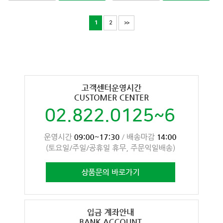
1
2
>>