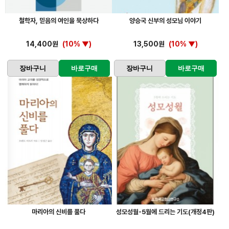
철학자, 믿음의 여인을 묵상하다
양승국 신부의 성모님 이야기
14,400원
(10% ▼)
13,500원
(10% ▼)
장바구니
바로구매
장바구니
바로구매
마리아의 신비를 풀다
성모성월-5월에 드리는 기도(개정4판)