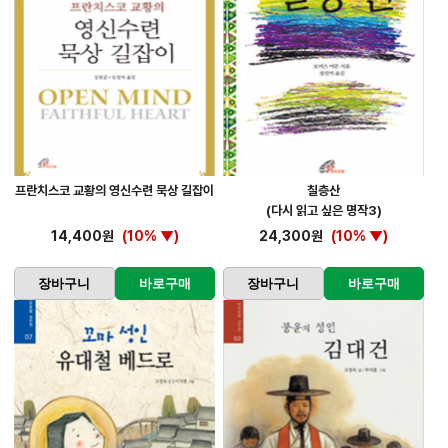
프란치스코 교황의 영신수련 묵상 길잡이
칠층산
(다시 읽고 싶은 명작3)
14,400원
(10% ▼)
24,300원
(10% ▼)
장바구니
바로구매
장바구니
바로구매