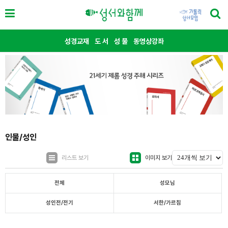
성경교재
도 서
성 물
동영상강좌
인물/성인
리스트 보기
이미지 보기
전체
성모님
성인전/전기
서한/가르침