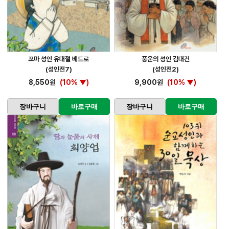
꼬마 성인 유대철 베드로
풍운의 성인 김대건
(성인전7)
(성인전2)
8,550원
(10% ▼)
9,900원
(10% ▼)
장바구니
바로구매
장바구니
바로구매