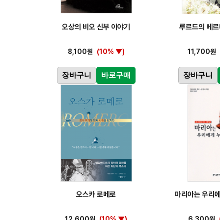
오상의 비오 신부 이야기
루르드의 베르
8,100원
(10% ▼)
11,700원
장바구니
바로구매
장바구니
오스카 로메로
마리아는 우리
12,600원
(10% ▼)
6,300원