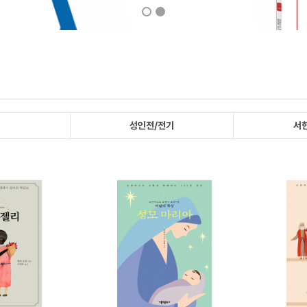
님
성인전/전기
서