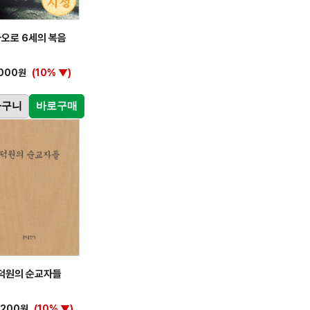
오로 6세의 복음
,000원
(10% ▼)
바구니
바로구매
덕원의 순교자들
,200원
(10% ▼)