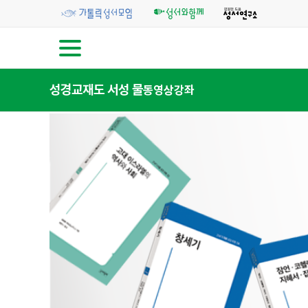
성경교재
도 서
성 물
동영상강좌