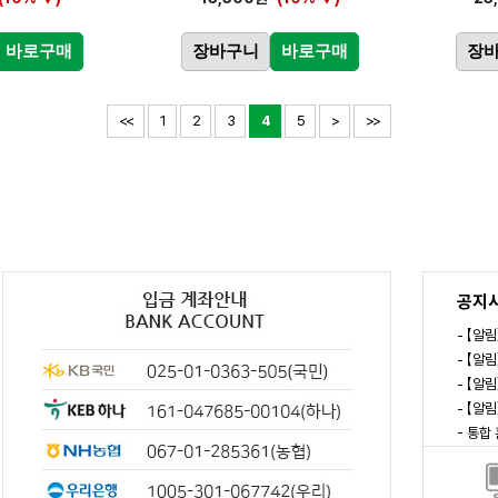
바로구매
장바구니
바로구매
장
<<
1
2
3
4
5
>
>>
공지
- 【알
- 【알
- 【알
- 【알
- 통합