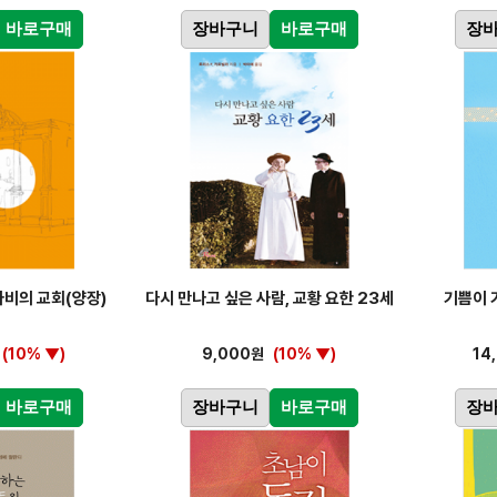
바로구매
장바구니
바로구매
장
자비의 교회(양장)
다시 만나고 싶은 사람, 교황 요한 23세
기쁨이 
(10% ▼)
9,000원
(10% ▼)
14
바로구매
장바구니
바로구매
장