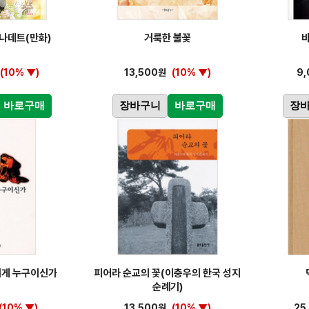
나데트(만화)
거룩한 불꽃
바
(10% ▼)
13,500원
(10% ▼)
9
바로구매
장바구니
바로구매
장
에게 누구이신가
피어라 순교의 꽃(이충우의 한국 성지
순례기)
(10% ▼)
13,500원
(10% ▼)
25