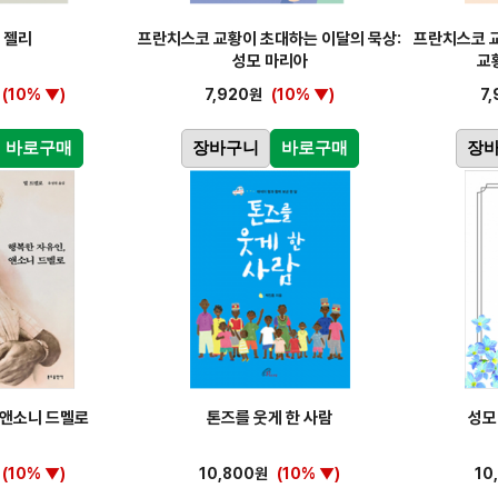
 젤리
프란치스코 교황이 초대하는 이달의 묵상:
프란치스코 교
성모 마리아
교
(10% ▼)
7,920원
(10% ▼)
7
바로구매
장바구니
바로구매
장
 앤소니 드멜로
톤즈를 웃게 한 사람
성모
(10% ▼)
10,800원
(10% ▼)
10