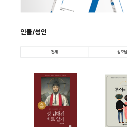
인물/성인
전체
성모