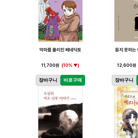
악마를 물리친 베네딕토
듣지 못하는
11,700원
(10% ▼)
12,600원
장바구니
바로구매
장바구니