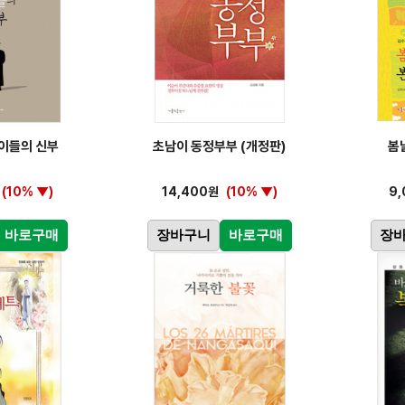
 이들의 신부
초남이 동정부부 (개정판)
봄
(10% ▼)
14,400원
(10% ▼)
9
바로구매
장바구니
바로구매
장