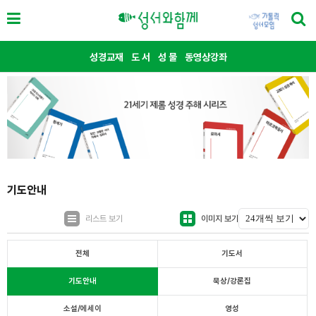
성경교재
도 서
성 물
동영상강좌
기도안내
리스트 보기
이미지 보기
전체
기도서
기도안내
묵상/강론집
소설/에세이
영성