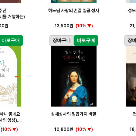
주년
하느님 사랑의 손길 일곱 성사
성모
비를 거행하는)
00원
13,500원
(10% ▼)
21
바로구매
장바구니
바로구매
장
 하니 좋네요
성체성사의 일곱가지 비밀
사의 영성)
(10% ▼)
10,800원
(10% ▼)
18