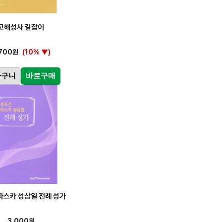
고해성사 길잡이
,700원
(10% ▼)
바구니
바로구매
파스카 성삼일 전례 성가
3,000원