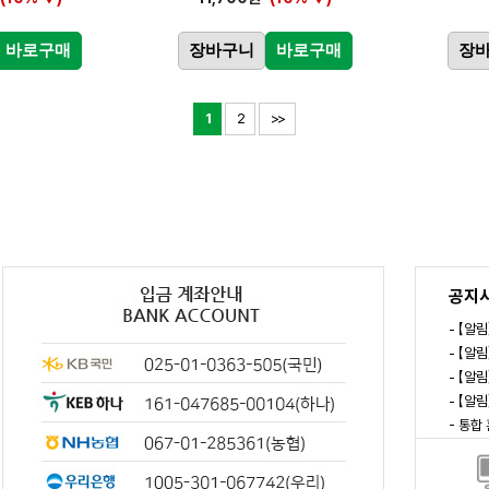
바로구매
장바구니
바로구매
장
1
2
>>
공지
- 【알
- 【알
- 【알
- 【알
- 통합