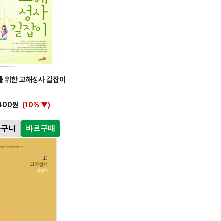
를 위한 고해성사 길잡이
,400원
(10% ▼)
바구니
바로구매