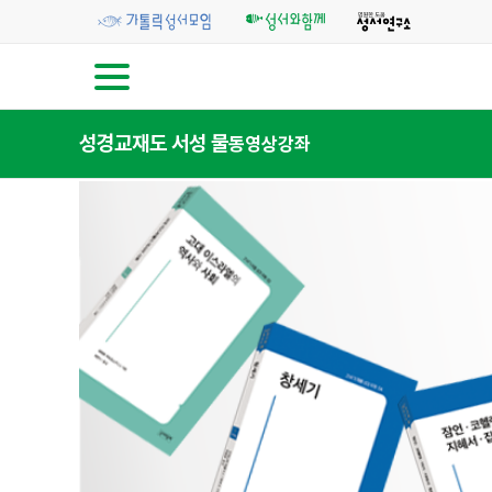
성경교재
도 서
성 물
동영상강좌