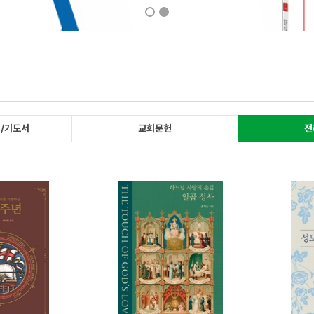
/기도서
교회문헌
전