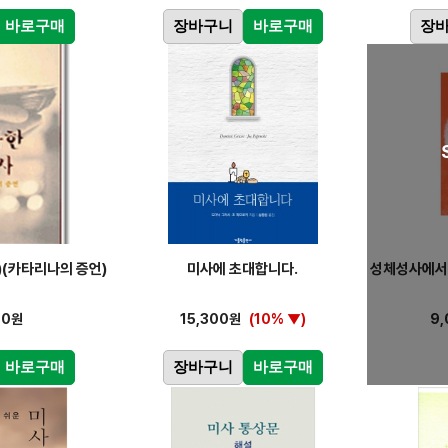
바로구매
장바구니
바로구매
장
)(카타리나의 증언)
미사에 초대합니다.
성체성사에서 
00원
15,300원
(10% ▼)
9
바로구매
장바구니
바로구매