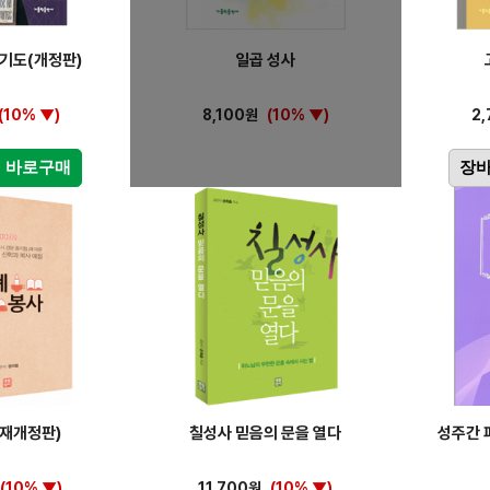
 기도(개정판)
일곱 성사
(10% ▼)
8,100원
(10% ▼)
2
바로구매
장
(재개정판)
칠성사 믿음의 문을 열다
성주간 
(10% ▼)
11,700원
(10% ▼)