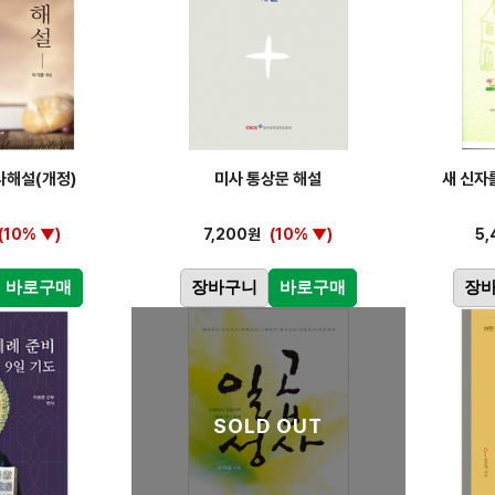
사해설(개정)
미사 통상문 해설
새 신자
(10% ▼)
7,200원
(10% ▼)
5
바로구매
장바구니
바로구매
장
SOLD OUT