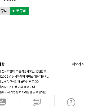
바구니
바로구매
사항
더보기 >
림】 성서와함께, 가톨릭성서모임, 영원한도…
림】2025년 성서와함께 서비스이용 개정약…
림】교재용 주석성경 불량건 반품요령
림】2025년 신정 연휴 배송 안내
 홈페이지 개인정보 처리방침 및 이용약관