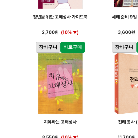
청년을 위한 고해성사 가이드북
세례 준비 9일
2,700원
(10% ▼)
3,600원
장바구니
바로구매
장바구니
치유하는 고해성사
전례 봉사 
8,550원
(10% ▼)
11,700원