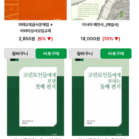
마태오복음서문제집 ※
이사야 예언서_(해설서)
어버이성서모임교재
2,850원
(5% ▼)
18,000원
(10% ▼)
장바구니
바로구매
장바구니
바로구매