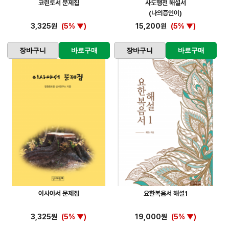
코린토서 문제집
사도행전 해설서
(나의증인이)
3,325원
(5% ▼)
15,200원
(5% ▼)
장바구니
바로구매
장바구니
바로구매
이사야서 문제집
요한복음서 해설1
3,325원
(5% ▼)
19,000원
(5% ▼)