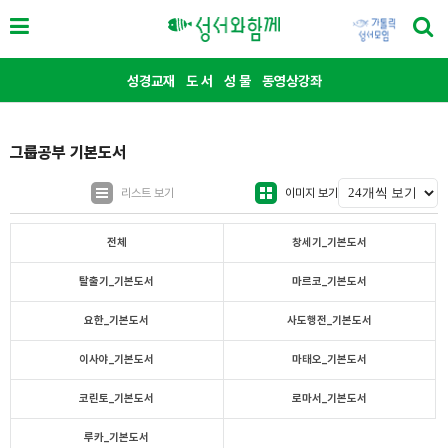
성경교재
도 서
성 물
동영상강좌
그룹공부 기본도서
리스트 보기
이미지 보기
전체
창세기_기본도서
탈출기_기본도서
마르코_기본도서
요한_기본도서
사도행전_기본도서
이사야_기본도서
마태오_기본도서
코린토_기본도서
로마서_기본도서
루카_기본도서