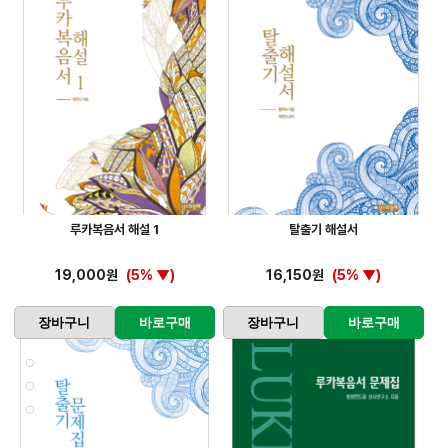
루카복음서 해설 1
탈출기 해설서
19,000원
(5% ▼)
16,150원
(5% ▼)
장바구니
바로구매
장바구니
바로구매