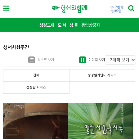
성경교재
도 서
성 물
동영상강좌
성서사십주간
리스트 보기
이미지 보기
전체
성경읽기안내 시리즈
전정판 시리즈