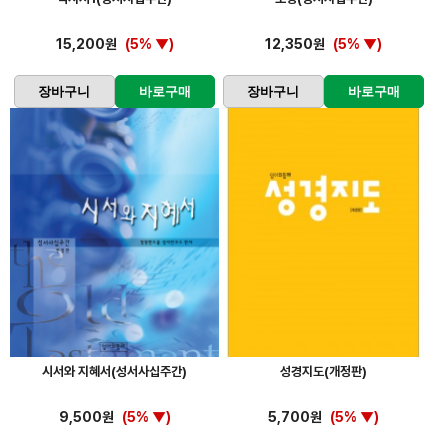
15,200원
(5% ▼)
12,350원
(5% ▼)
장바구니
바로구매
장바구니
바로구매
시서와 지혜서(성서사십주간)
성경지도(개정판)
9,500원
(5% ▼)
5,700원
(5% ▼)