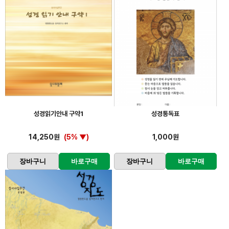
성경읽기안내 구약1
성경통독표
14,250원
(5% ▼)
1,000원
장바구니
바로구매
장바구니
바로구매