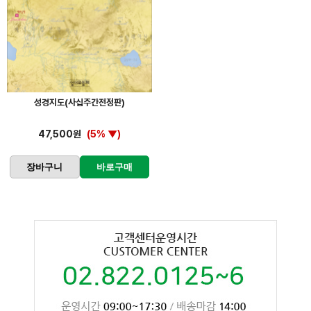
성경지도(사십주간전정판)
47,500원
(5% ▼)
장바구니
바로구매