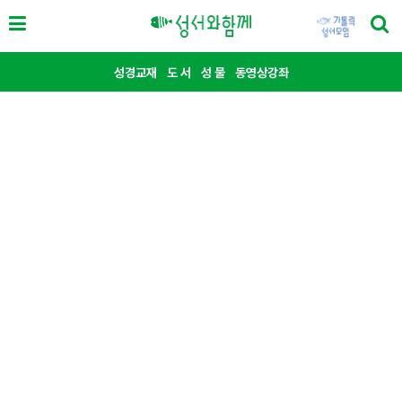
성경교재
도 서
성 물
동영상강좌