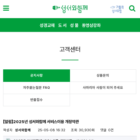
성경교재
도 서
성 물
동영상강좌
고객센터
공지사항
상품문의
자주묻는질문 FAQ
사마리아 사람이 되어 주세요
반품접수
【알림】2025년 성서와함께 서비스이용 개정약관
작성자
성서와함께
25-05-08 16:32
조회
30,930회
댓글
0건