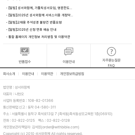
- 【알림】 성서와함께, 가톨릭성서모임, 영원한도…
- 【알림】2025년 성서와함께 서비스이용 개정약…
- 【알림】교재용 주석성경 불량건 반품요령
- 【알림】2025년 신정 연휴 배송 안내
- 통합 홈페이지 개인정보 처리방침 및 이용약관
자주묻는질문
반품접수
이용안내
FAQ
회사소개
이용안내
이용약관
개인정보취급방침
|
|
|
법인명 : 성서와함께
대표자 : 나현오
사업자 등록번호 : 108-82-01366
통신판매업 신고 : 동작 04-580-311
주소 : 서울특별시 동작구 흑석로13길 7 (흑석동)흑석동성모교육원 1층(06910)
전화 : 02-822-0125
팩스 : 02-822-0128
개인정보관리책임자: 김석원(order@withbible.com)
Copyright (c) 2010 성서와함께 All rights reserved.